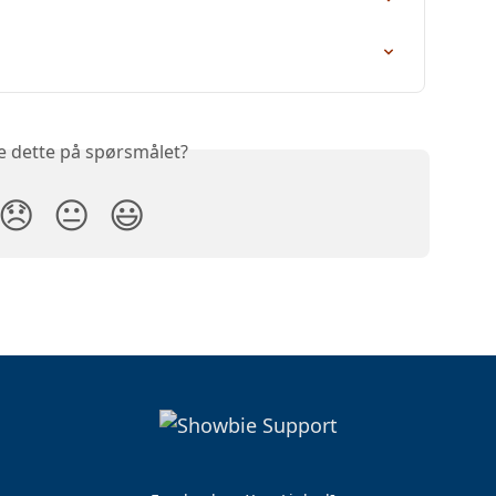
e dette på spørsmålet?
😞
😐
😃