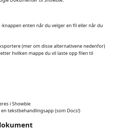
oogle Dokumenter til Showbie:
r) -knappen enten når du velger en fil eller når du 
eksportere (mer om disse alternativene nedenfor)
tter hvilken mappe du vil laste opp filen til
eres i Showbie 
 i en tekstbehandlingsapp (som Docs!)
 dokument