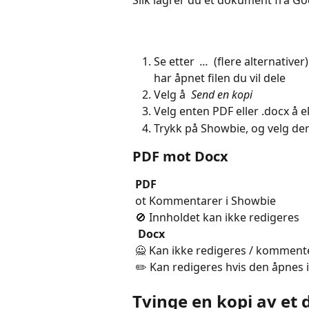
Slik lagrer du et dokument fra G
Se etter 
 ... 
 (flere alternative
har åpnet filen du vil dele
Velg å 
 Send en kopi 
Velg enten PDF eller .docx å 
Trykk på Showbie, og velg dere
PDF mot Docx
 PDF 
 ot Kommentarer i Showbie 
 🚫 Innholdet kan ikke redigeres 
​ 
 Docx 
 🙅 Kan ikke redigeres / komment
 ✏️ Kan redigeres hvis den åpnes
Tvinge en kopi av et